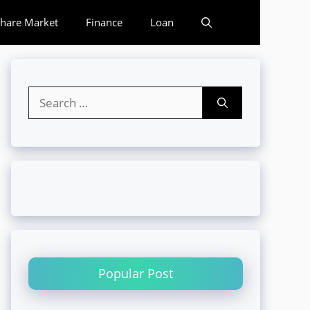
hare Market
Finance
Loan
Search
for:
Popular Post