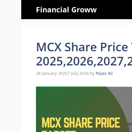
Skip
Financial Groww
to
content
MCX Share Price 
2025,2026,2027,
28 January 2025
7 July 2024
by
Niyaz Ali