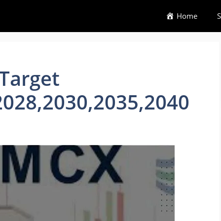
Home
S
Target
2028,2030,2035,2040