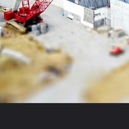
Opening
https://financialgroww.com/nbcc-share-price-target/