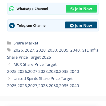
Join Now
WhatsApp Channel
Join Now
Telegram Channel
Categories
Share Market
Tags
2026
,
2027
,
2028
,
2030
,
2035
,
2040
,
GTL Infra
Share Price Target 2025
MCX Share Price Target
2025,2026,2027,2028,2030,2035,2040
United Spirits Share Price Target
2025,2026,2027,2028,2030,2035,2040