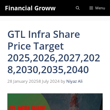
Skip
Financial Groww
Menu
to
content
GTL Infra Share
Price Target
2025,2026,2027,202
8,2030,2035,2040
28 January 2025
8 July 2024
by
Niyaz Ali