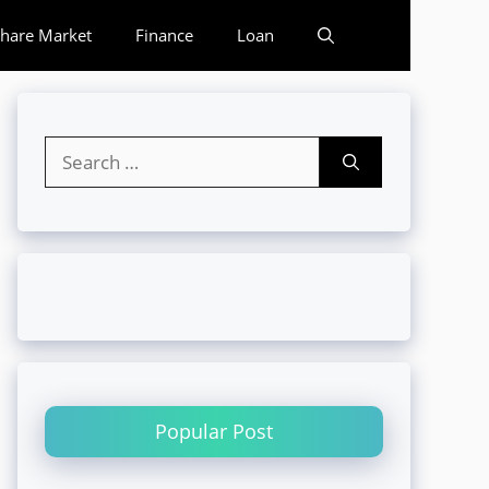
hare Market
Finance
Loan
Search
for:
Popular Post