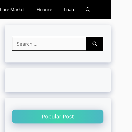
hare Market
Finance
Loan
Search
for:
Popular Post