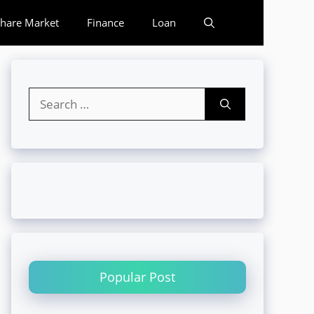
hare Market
Finance
Loan
Search
for:
Popular Post