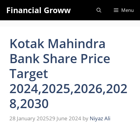
Skip
Financial Groww
Menu
to
content
Kotak Mahindra
Bank Share Price
Target
2024,2025,2026,202
8,2030
28 January 2025
29 June 2024
by
Niyaz Ali