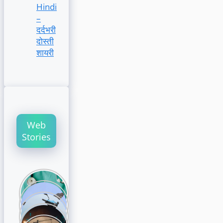
Hindi
–
दर्दभरी
दोस्ती
शायरी
Web
Stories