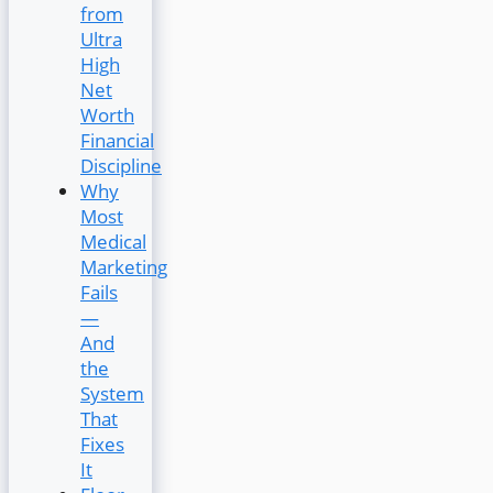
from
Ultra
High
Net
Worth
Financial
Discipline
Why
Most
Medical
Marketing
Fails
—
And
the
System
That
Fixes
It