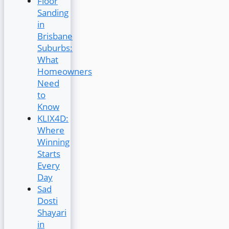
Floor
Sanding
in
Brisbane
Suburbs:
What
Homeowners
Need
to
Know
KLIX4D:
Where
Winning
Starts
Every
Day
Sad
Dosti
Shayari
in