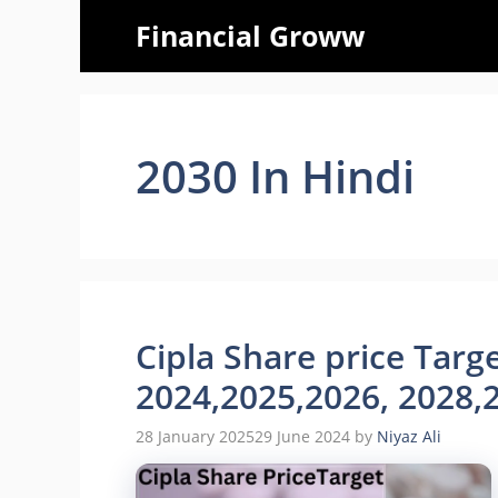
Skip
Financial Groww
to
content
2030 In Hindi
Cipla Share price Target 
2024,2025,2026, 2028,203
28 January 2025
29 June 2024
by
Niyaz Ali