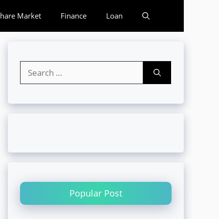
hare Market
Finance
Loan
Search
for:
Popular Post