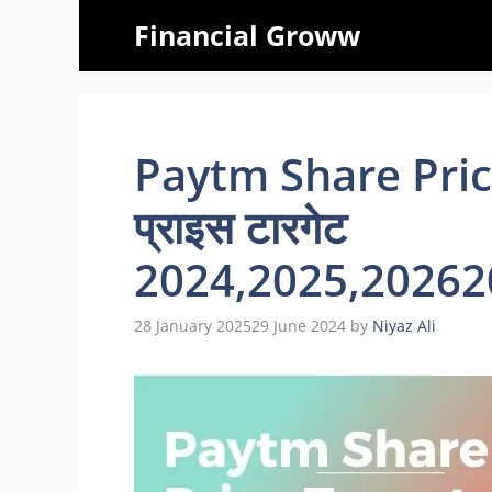
Skip
Financial Groww
to
content
Paytm Share Price
प्राइस टारगेट
2024,2025,20262
28 January 2025
29 June 2024
by
Niyaz Ali