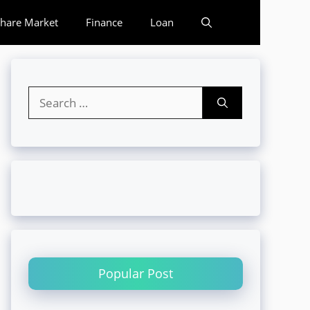
hare Market
Finance
Loan
Search
for:
Popular Post