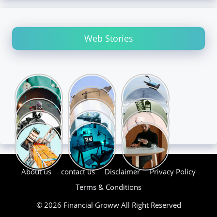
Web Stories
About us
contact us
Disclaimer
Privacy Policy
Terms & Conditions
© 2026 Financial Groww All Right Reserved