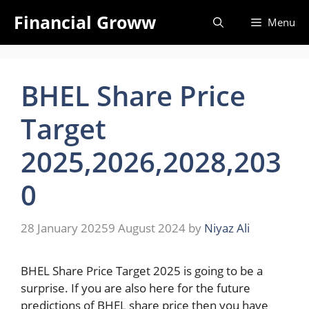
Skip
Financial Groww
Menu
to
content
BHEL Share Price
Target
2025,2026,2028,203
0
28 January 2025
9 August 2024
by
Niyaz Ali
BHEL Share Price Target 2025 is going to be a
surprise. If you are also here for the future
predictions of BHEL share price then you have